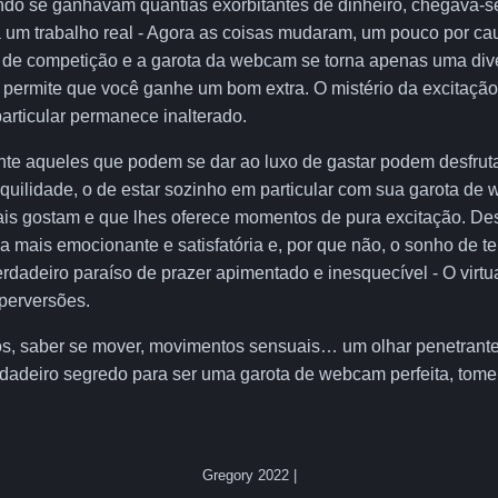
ndo se ganhavam quantias exorbitantes de dinheiro, chegava-
a um trabalho real - Agora as coisas mudaram, um pouco por ca
 de competição e a garota da webcam se torna apenas uma dive
a permite que você ganhe um bom extra. O mistério da excitação
articular permanece inalterado.
nte aqueles que podem se dar ao luxo de gastar podem desfrut
nquilidade, o de estar sozinho em particular com sua garota de 
is gostam e que lhes oferece momentos de pura excitação. Des
a mais emocionante e satisfatória e, por que não, o sonho de t
adeiro paraíso de prazer apimentado e inesquecível - O virtual
perversões.
ltos, saber se mover, movimentos sensuais… um olhar penetrant
erdadeiro segredo para ser uma garota de webcam perfeita, tom
Gregory 2022 |