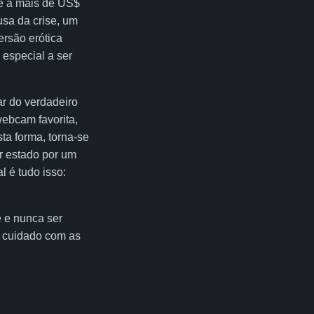
se a mais de US$
usa da crise, um
rsão erótica
 especial a ser
ar do verdadeiro
webcam favorita,
ta forma, torna-se
er estado por um
 é tudo isso:
e e nunca ser
e cuidado com as