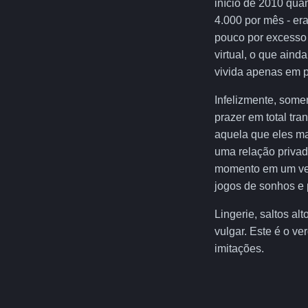
início de 2010 qua
4.000 por mês - er
pouco por excesso
virtual, o que aind
vivida apenas em p
Infelizmente, some
prazer em total tra
aquela que eles ma
uma relação privad
momento em um verd
jogos de sonhos e 
Lingerie, saltos a
vulgar. Este é o v
imitações.