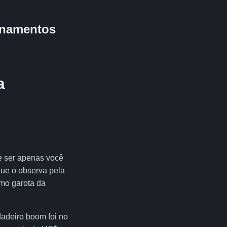
ionamentos
a
e ser apenas você
que o observa pela
mo garota da
dadeiro boom foi no