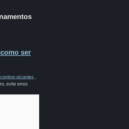
ionamentos
 como ser
ncontros picantes
,
o, evite erros