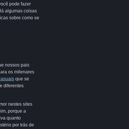
você pode fazer
 Há algumas coisas
dicas sobre como se
ue nossos pais
para os milenares
casuais
que se
e diferentes
mor nestes sites
uim, porque a
tiva quanto
ério por trás de