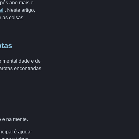
após ano mais e
al
. Neste artigo,
 as coisas.
otas
e mentalidade e de
garotas encontradas
o e na mente.
ncipal é ajudar