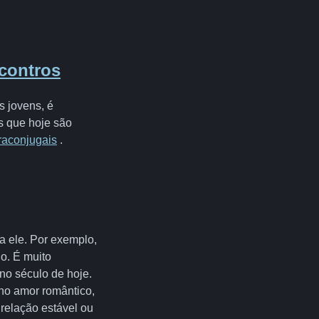
contros
 jovens, é
s que hoje são
traconjugais
.
a ele. Por exemplo,
io. É muito
no século de hoje.
 no amor romântico,
relação estável ou