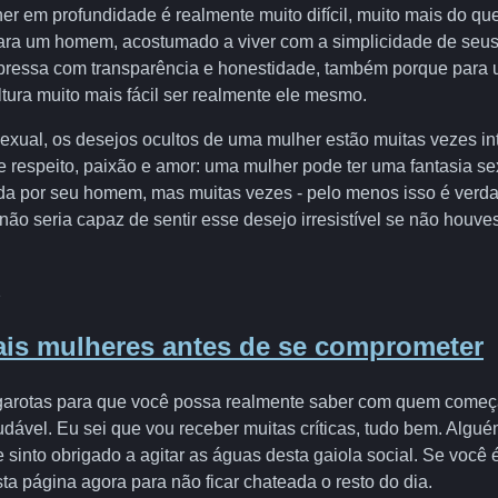
r em profundidade é realmente muito difícil, muito mais do q
ara um homem, acostumado a viver com a simplicidade de seus
pressa com transparência e honestidade, também porque para
ltura muito mais fácil ser realmente ele mesmo.
sexual, os desejos ocultos de uma mulher estão muitas vezes in
 e respeito, paixão e amor: uma mulher pode ter uma fantasia se
a por seu homem, mas muitas vezes - pelo menos isso é verda
 não seria capaz de sentir esse desejo irresistível se não houv
2
ais mulheres antes de se comprometer
garotas para que você possa realmente saber com quem come
dável. Eu sei que vou receber muitas críticas, tudo bem. Algué
 sinto obrigado a agitar as águas desta gaiola social. Se você
ta página agora para não ficar chateada o resto do dia.