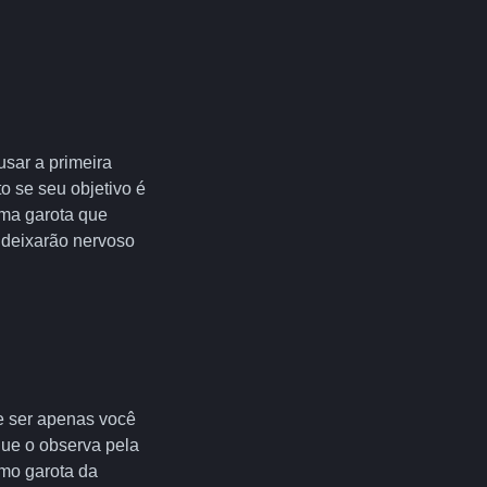
usar a primeira
o se seu objetivo é
ma garota que
 deixarão nervoso
e ser apenas você
que o observa pela
mo garota da