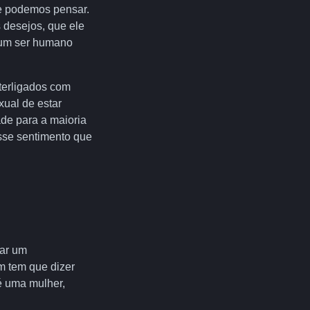
ue podemos pensar.
 desejos, que ele
 um ser humano
terligados com
xual de estar
de para a maioria
esse sentimento que
çar um
m tem que dizer
 é uma mulher,