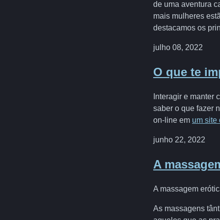
de uma aventura ca
mais mulheres estã
destacamos os prin
julho 08, 2022
O que te im
Interagir e manter
saber o que fazer 
on-line em
um site
junho 22, 2022
A massagem 
A massagem erótica
As massagens tântri