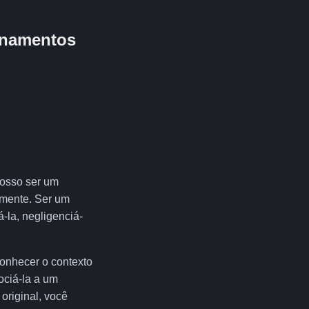
ionamentos
posso ser um
amente. Ser um
-la, negligenciá-
onhecer o contexto
ociá-la a um
original, você