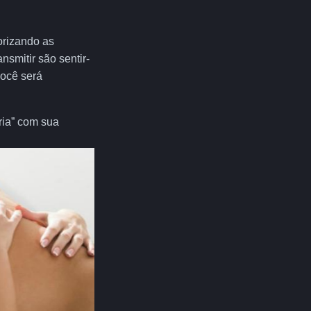
orizando as
nsmitir são sentir-
você será
ria” com sua