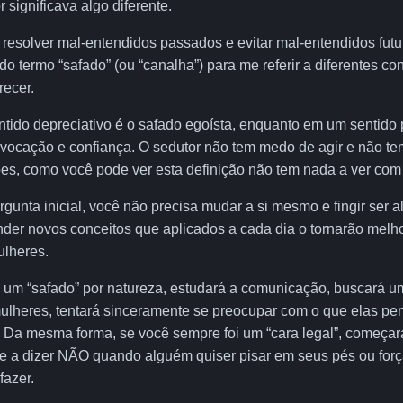
 significava algo diferente.
o resolver mal-entendidos passados e evitar mal-entendidos fut
o termo “safado” (ou “canalha”) para me referir a diferentes con
recer.
ido depreciativo é o safado egoísta, enquanto em um sentido po
vocação e confiança. O sedutor não tem medo de agir e não t
es, como você pode ver esta definição não tem nada a ver com 
unta inicial, você não precisa mudar a si mesmo e fingir ser a
der novos conceitos que aplicados a cada dia o tornarão melh
ulheres.
 um “safado” por natureza, estudará a comunicação, buscará u
ulheres, tentará sinceramente se preocupar com o que elas p
. Da mesma forma, se você sempre foi um “cara legal”, começar
 e a dizer NÃO quando alguém quiser pisar em seus pés ou forçá
fazer.