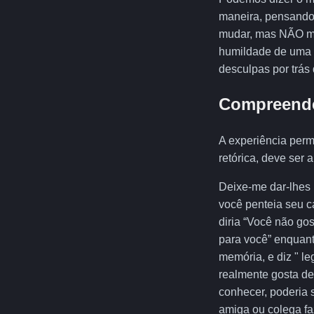
maneira, pensando 
mudar, mas NÃO mud
humildade de uma m
desculpas por trás 
Compreender
A experiência perm
retórica, deve ser 
Deixe-me dar-lhes
você penteia seu c
diria “Você não go
para você” enquant
memória, e diz " l
realmente gosta d
conhecer, poderia 
amiga ou colega fa