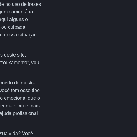
de no uso de frases
lgum comentário,
aqui alguns o
a ou culpada.
ue nessa situação
 deste site.
afrouxamento”, vou
o medo de mostrar
 você tem esse tipo
io emocional que o
r mais frio e mais
juda profissional
 sua vida? Você