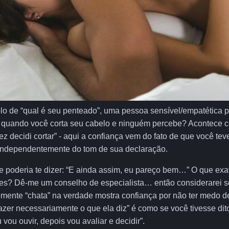
o de “qual é seu penteado”, uma pessoa sensível/empatética 
 quando você corta seu cabelo e ninguém percebe? Acontece 
ez decidi cortar” - aqui a confiança vem do fato de que você te
 independentemente do tom de sua declaração.
poderia te dizer: “E ainda assim, eu pareço bem…” O que ex
es? Dê-me um conselho de especialista… então considerarei se
mente “chata” na verdade mostra confiança por não ter medo de
fazer necessariamente o que ela diz” é como se você tivesse dit
vou ouvir, depois vou avaliar e decidir”.