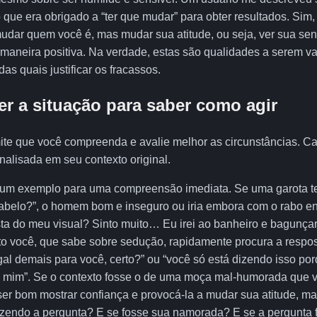
que era obrigado a “ter que mudar” para obter resultados. Sim,
ar quem você é, mas mudar sua atitude, ou seja, ver sua sens
aneira positiva. Na verdade, estas são qualidades a serem va
das quais justificar os fracassos.
 a situação para saber como agir
ite que você compreenda e avalie melhor as circunstâncias. C
analisada em seu contexto original.
 um exemplo para uma compreensão imediata. Se uma garota t
abelo?”, o homem bom e inseguro ou iria embora com o rabo en
sta do meu visual? Sinto muito… Eu irei ao banheiro e bagunça
o você, que sabe sobre sedução, rapidamente procura a respo
egal demais para você, certo?” ou “você só está dizendo isso po
e mim”. Se o contexto fosse o de uma moça mal-humorada que 
ser bom mostrar confiança e provocá-la a mudar sua atitude, ma
zendo a pergunta? E se fosse sua namorada? E se a pergunta 