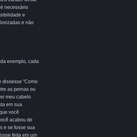
 é necessário
ibilidade e
lorizadas e não
ada exemplo, cada
e dissesse “Como
tre as pernas ou
rei meu cabelo
sta em sua
rque você
você acabou de
s e se fosse sua
fosse feita em um