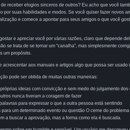
de receber elogios sinceros de outros? Eu acho que você tam
o por suas habilidades e modos. Se você quiser fazer novos a
ialização e comece a apontar para seus amigos o que você gos
star e apreciar você por várias razões, claro que depende de
não se trata de se tornar um “canalha”, mas simplesmente corri
es um propósito.
 acrescentar aos manuais e artigos algo que possa ser usado
ação pode ser obtida de muitas outras maneiras:
 próprias ideias com convicção e sem medo do julgamento dos 
outros nunca tiveram a coragem de fazer
palavras para expressar o que a outra pessoa está sentindo
os para um determinado evento ou questão O cerne do problema
m a buscar a aprovação, mas a forma como ela é buscada.
esmo sobre ser humilde e sensível. Um usuário me descreveu s