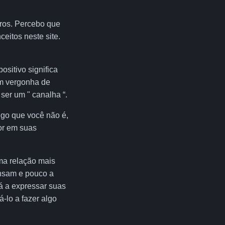
uros. Percebo que
ceitos neste site.
sitivo significa
em vergonha de
ser um " canalha “.
lgo que você não é,
or em suas
ma relação mais
ensam e pouco a
á a expressar suas
-lo a fazer algo