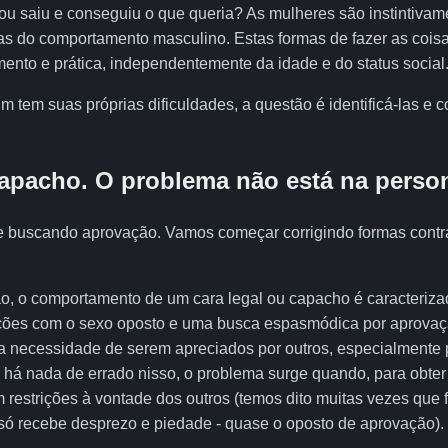
 ou saiu e conseguiu o que queria? As mulheres são instintivam
icas do comportamento masculino. Estas formas de fazer as coi
ento e prática, independentemente da idade e do status social
 tem suas próprias dificuldades, a questão é identificá-las e c
pacho. O problema não está na perso
buscando aprovação. Vamos começar corrigindo formas contr
lão, o comportamento de um cara legal ou capacho é caracteriz
ações com o sexo oposto e uma busca espasmódica por aprovaç
a necessidade de serem apreciados por outros, especialmente
 há nada de errado nisso, o problema surge quando, para obte
 restrições à vontade dos outros (temos dito muitas vezes que 
 só recebe desprezo e piedade - quase o oposto de aprovação).