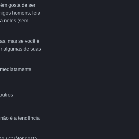
bém gosta de ser
migos homens, leia
ta neles (sem
las, mas se você é
gir algumas de suas
 imediatamente.
outros
 não é a tendência
eu caráter desta