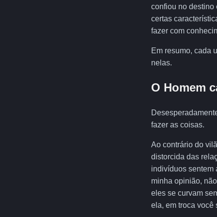
confiou no destino
certas característ
fazer com conhecim
Em resumo, cada um
nelas.
O Homem ca
Desesperadamente 
fazer as coisas.
Ao contrário do vi
distorcida das rel
indivíduos sentem 
minha opinião, não
eles se curvam sem
ela, em troca você