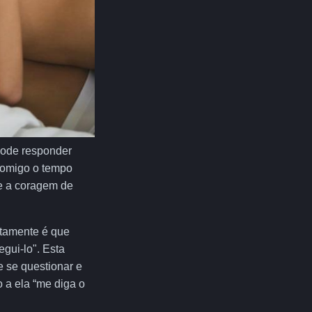
pode responder
comigo o tempo
ve a coragem de
atamente é que
gui-lo". Esta
 se questionar e
o a ela “me diga o