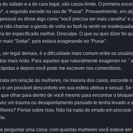
 do safado e a do cara legal, são casos-limite. O primeiro exce
tar”, o segundo excede no uso de “Puxar”. Provavelmente, em a
 pessoal eu disse algo como “você precisa ser mais canalha” e 
ao não chamar a garota de volta ou fazê-la sentir-se inadequad
ia ter especificado melhor. Desculpe. O que eu quis dizer foi q
r mais “Soltar”, pois estava exagerando no “Puxar”.
 ser legal demais, é a dificuldade mais comum entre os usuários
ar mais nisto. Para aqueles que naturalmente exageram no " 
rápidas e depois você pode me escrever nos comentários.
 inata em relação às mulheres, na maioria dos casos, esconde 
s e um provável desconforto em sua esfera afetiva e sexual. Se
rá que olhar para dentro de você mesmo para encontrar o bloque
vez um trauma ou desapontamento passado te tenha levado a se
lheres? Pense sobre isso. Não há nada de errado em procurar a
la.
te perguntar uma coisa: com quantas mulheres você esteve em