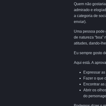
Quem não gostaria 
admirado e elogiad
a categoria de soc
enviar).
Uma pessoa pode go
de natureza “boa” 
atitudes, dando-lh
Eu sempre gosto de
Aqui está. A aprov
Expressar as
Fazer o que 
Encontrar as 
Abrir os olh
do personage
Podemos dizer o m